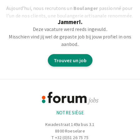
Aujourd’hui, nous recrutons un
Boulanger
passionné pour
l’un de nos clients, une boulangerie artisanale renommée.
Jammer!.
Deze vacature werd reeds ingevuld..
Vos missions :
Misschien vind jij wel de gepaste job bij jouw profiel in ons
aanbod..
Préparer et confectionner des pains et viennoiseries
dans le respect des recettes et des normes d’hygiène.
Trouvez un job
Assurer la gestion des cuissons et la qualité des produits
finis.
Maintenir un espace de travail propre et organisé.
Footer
Participer à la gestion des stocks et commandes si
nécessaire.
Informations
NOTRE SIÈGE
Kwadestraat 149a bus 3.1
8800 Roeselare
T
+32 (0)51 26 75 75