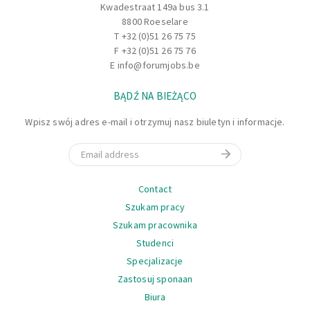
Kwadestraat 149a bus 3.1
odpowiednich przepisów!
8800 Roeselare
T
+32 (0)51 26 75 75
F +32 (0)51 26 75 76
E
info@forumjobs.be
BĄDŹ NA BIEŻĄCO
Wpisz swój adres e-mail i otrzymuj nasz biuletyn i informacje.
Email
Nawigacja
Contact
Szukam pracy
Szukam pracownika
Studenci
Specjalizacje
Zastosuj sponaan
Biura