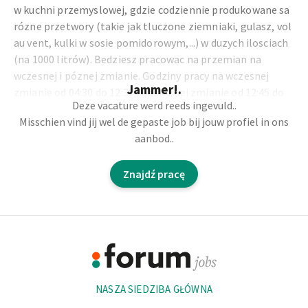
w kuchni przemyslowej, gdzie codziennie produkowane sa
rózne przetwory (takie jak tluczone ziemniaki, gulasz, vol
au vent, kulki w sosie pomidorowym,...) w duzych ilosciach
(na 1000 litrów). Bedziesz pracowac na przemian na
wczesnej i póznej zmianie. Godziny pracy na wczesnej
Jammer!.
zmianie od 04:30 do 12:30 i na póznej zmianie od 12:45 do
Deze vacature werd reeds ingevuld..
20:00.
Misschien vind jij wel de gepaste job bij jouw profiel in ons
aanbod..
Twoje obowiazki:
Znajdź pracę
Wraz z kolegami bedziesz odpowiedzialny za
przygotowanie wszystkich naszych dan i goracych sosów
przy uzyciu róznych maszyn przemyslowych;
Footer
Scisle przestrzeganie przepisów i ustalonych
przygotowan oraz wprowadzanie korekt w razie potrzeby;
Informacje
Zapewnienie dobrej komunikacji i dzialan nastepczych z
kolegami odpowiedzialnymi za pakowanie tych potraw;
NASZA SIEDZIBA GŁÓWNA
Bezpieczenstwo ma ogromne znaczenie dla wszystkich
naszych pracowników i zawsze nalezy przestrzegac