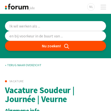
NL
Nu zoeken!
« TERUG NAAR OVERZICHT
VACATURE
Vacature Soudeur |
Journée | Veurne
Algemene info