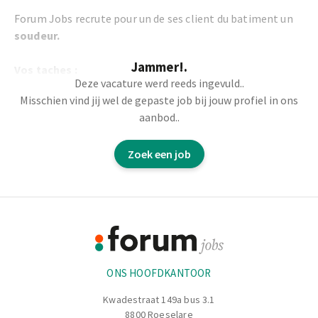
Forum Jobs recrute pour un de ses client du batiment un
soudeur.
Jammer!.
Vos taches :
Deze vacature werd reeds ingevuld..
Misschien vind jij wel de gepaste job bij jouw profiel in ons
Le soudage des cages d’armature et des pièces
aanbod..
métalliques est réalisé sur base de plans techniques.
Tu lis les plans et t’assures que tous les éléments sont
Zoek een job
placés dans la bonne position.
En appliquant différentes techniques de soudage, tu
garantis des assemblages capables de résister à la
Footer
pression du béton.
Tu effectues toi-même les contrôles qualité afin de
Informatie
respecter les tolérances définies.
ONS HOOFDKANTOOR
Kwadestraat 149a bus 3.1
8800 Roeselare