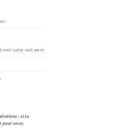
wen
b met optie vast werk
k
lations : si la
t pour vous.