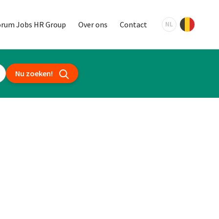
orum Jobs HR Group
Over ons
Contact
NL
Nu zoeken!