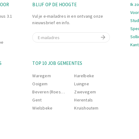
Nav
TOOR
BLIJF OP DE HOOGTE
Ik z
Voor
bus 3.1
Vul je e-mailadres in en ontvang onze
Stu
nieuwsbrief en info.
Spec
E-mail
Soll
be
Kant
Nav
S
TOP 10 JOB GEMEENTES
Waregem
Harelbeke
Ooigem
Luingne
Beveren (Roeselare)
Zwevegem
Gent
Herentals
Wielsbeke
Kruishoutem