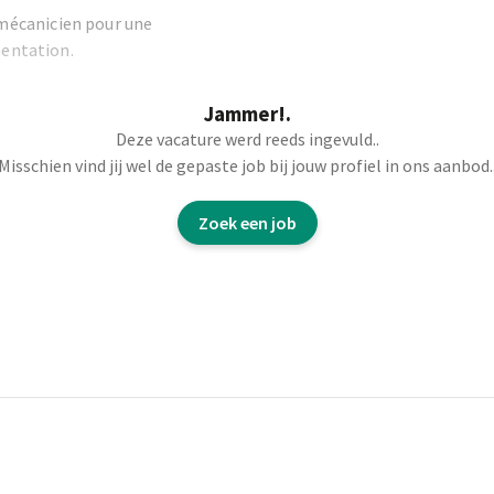
mécanicien pour une
mentation.
Jammer!.
Deze vacature werd reeds ingevuld..
rc de machines et
Misschien vind jij wel de gepaste job bij jouw profiel in ons aanbod.
situation
;
malies
constatées et
Zoek een job
s autres techniciens
tions des sous-
ssurez la surveillance
 de maintenance
es équipements ;
roduction
, vous
ttez en œuvre les