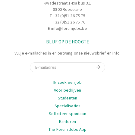
Kwadestraat 149a bus 3.1
8800 Roeselare
T
+32 (0)51 26 75 75
F +32 (0)51 26 75 76
E
info@forumjobs.be
BLIJF OP DE HOOGTE
Vul je e-mailadres in en ontvang onze nieuwsbrief en info.
E-mail
Navigatie
Ik zoek een job
Voor bedrijven
Studenten
Specialisaties
Solliciteer spontaan
Kantoren
The Forum Jobs App