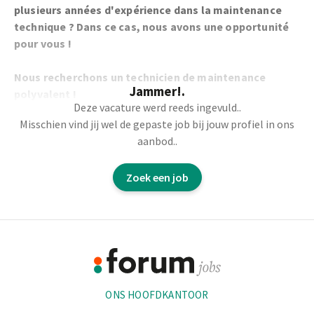
plusieurs années d'expérience dans la maintenance
technique ? Dans ce cas, nous avons une opportunité
pour vous !
Nous recherchons un technicien de maintenance
Jammer!.
polyvalent !
Deze vacature werd reeds ingevuld..
Misschien vind jij wel de gepaste job bij jouw profiel in ons
Vos tâches ?
aanbod..
Vous êtes responsable du fonctionnement
Zoek een job
irréprochable des machines et des installations.
Entretien curatif et préventif par le biais de tournées
d'inspection et de contrôle.
Footer
La résolution des pannes, l'identification et le
signalement des déficiences.
Informatie
Gestion de l'entrepôt ;fait partie d'une équipe de service
et/ou d'intervention de réserve ;donne des conseils et
ONS HOOFDKANTOOR
une formation aux nouveaux collègues et dirige le
personnel externe en cas de panne.