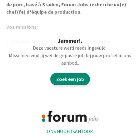
de porc, basé à Staden, Forum Jobs recherche un(e)
chef(fe) d'équipe de production.
Vos missions:
Jammer!.
Encadrer et motiver une équipe de production
Deze vacature werd reeds ingevuld..
Assurer le bon déroulement de la ligne
Misschien vind jij wel de gepaste job bij jouw profiel in ons
Réagir rapidement aux imprévus et assurer la
aanbod..
productivité
Effectuer des calculs mentaux simples liés aux volumes
Zoek een job
et cadences
Être un véritable relais entre les opérateurs et la
direction
Footer
Vous commencez votre journée soit à 5h ou soit 8h jusqu'à
Informatie
ce que le travail soit terminé.
ONS HOOFDKANTOOR