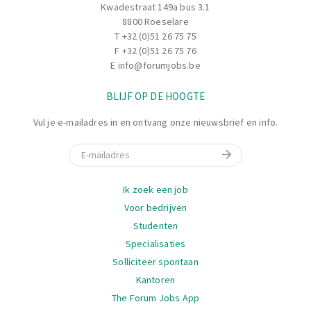
Kwadestraat 149a bus 3.1
8800 Roeselare
T
+32 (0)51 26 75 75
F +32 (0)51 26 75 76
E
info@forumjobs.be
BLIJF OP DE HOOGTE
Vul je e-mailadres in en ontvang onze nieuwsbrief en info.
E-mail
Navigatie
Ik zoek een job
Voor bedrijven
Studenten
Specialisaties
Solliciteer spontaan
Kantoren
The Forum Jobs App