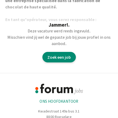
une entreprise spécialisée dans la fabrication de
chocolat de haute qualité.
En tant qu'opérateur, vous serez responsable :
Jammer!.
Deze vacature werd reeds ingevuld..
De la coordination.
Misschien vind jij wel de gepaste job bij jouw profiel in ons
aanbod..
De la surveillance des équipements de production.
Zoek een job
De la préparation des ingrédients.
Du suivi des processus de fabrication.
Footer
Du contrôle qualité de la production finie.
Informatie
ONS HOOFDKANTOOR
Kwadestraat 149a bus 3.1
8800 Roeselare