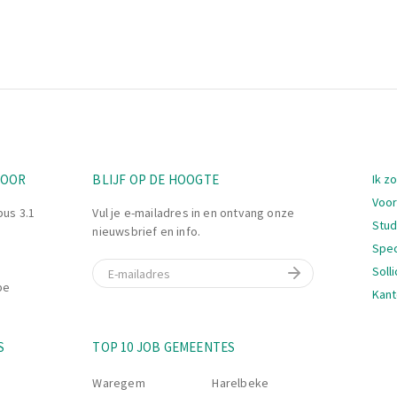
Nav
TOOR
BLIJF OP DE HOOGTE
Ik z
Voor
bus 3.1
Vul je e-mailadres in en ontvang onze
Stu
nieuwsbrief en info.
Spec
E-mail
Soll
be
Kant
Nav
S
TOP 10 JOB GEMEENTES
Waregem
Harelbeke