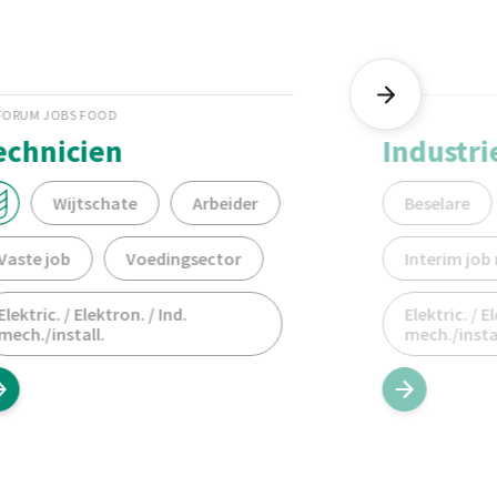
FORUM JOBS FOOD
echnicien
Industri
Wijtschate
Arbeider
Beselare
Vaste job
Voedingsector
Interim job
Elektric. / Elektron. / Ind.
Elektric. / E
mech./install.
mech./instal