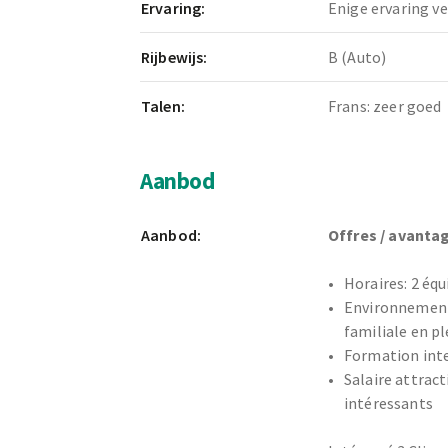
Ervaring:
Enige ervaring ve
Rijbewijs:
B (Auto)
Talen:
Frans: zeer goed
Aanbod
Aanbod:
Offres / avantag
Horaires: 2 équ
Environnement
familiale en pl
Formation int
Salaire attrac
intéressants