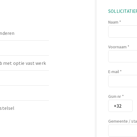
SOLLICITATI
Naam
nderen
Voornaam
b met optie vast werk
E-mail
Gsm nr
stelsel
Gemeente / st