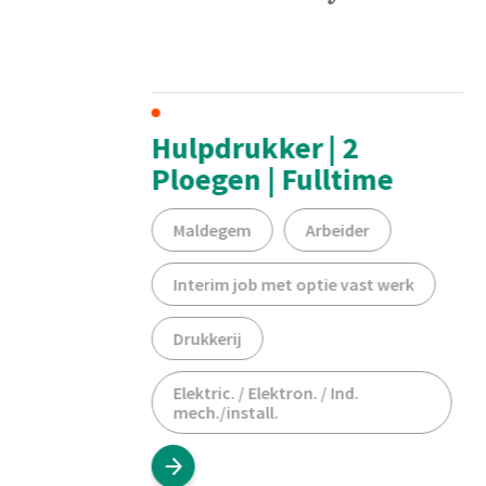
t
Hulpdrukker | 2
Ploegen | Fulltime
er
Maldegem
Arbeider
erk
Interim job met optie vast werk
Drukkerij
Elektric. / Elektron. / Ind.
mech./install.