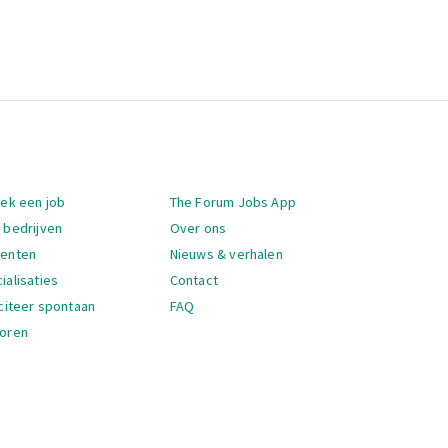
igatie
oek een job
The Forum Jobs App
 bedrijven
Over ons
denten
Nieuws & verhalen
ialisaties
Contact
iciteer spontaan
FAQ
oren
igatie