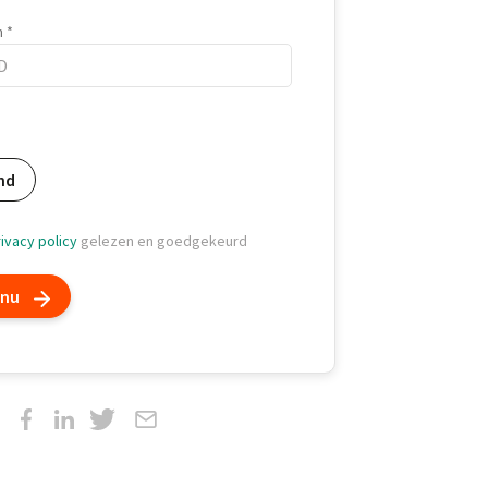
m
m
nd
ivacy policy
gelezen en goedgekeurd
 nu