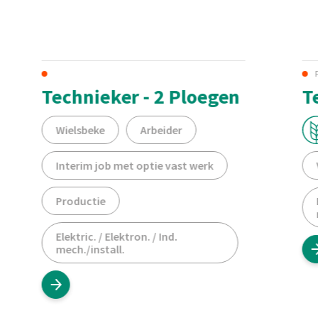
Technieker - 2 Ploegen
T
Wielsbeke
Arbeider
Interim job met optie vast werk
Productie
Elektric. / Elektron. / Ind.
mech./install.