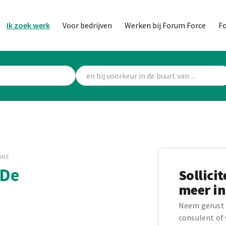
Ik zoek werk
Voor bedrijven
Werken bij Forum Force
F
ONE
 De
Sollici
meer in
Neem gerust 
consulent of v