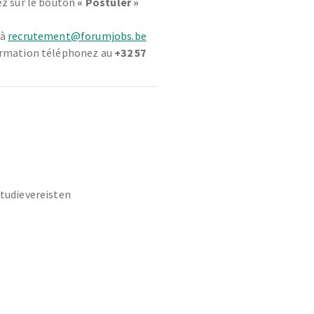
ez sur le bouton
« Postuler »
 à
recrutement@forumjobs.be
ormation téléphonez au
+32 57
studievereisten