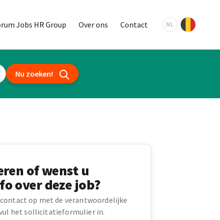
orum Jobs HR Group
Over ons
Contact
NL
Nu zoeken!
teren of wenst u
fo over deze job?
contact op met de verantwoordelijke
ul het sollicitatieformulier in.