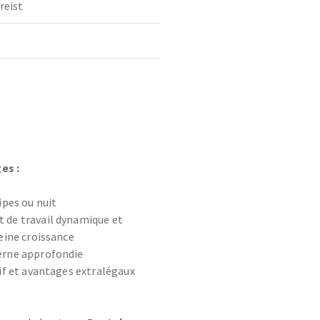
reist
es :
ipes ou nuit
 de travail dynamique et
eine croissance
erne approfondie
tif et avantages extralégaux