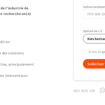
Geboortedatu
de l'industrie de
s recherche un(e)
Geboortedatu
Upload uw C.V.
Kies besta
pôt en
Ik heb de
pr
e des solutions
Solliciteer
ative, principalement
 les interventions
DEEL DEZE JOB