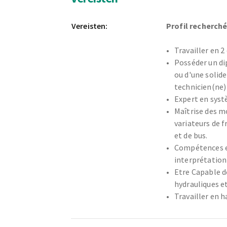
Vereisten:
Profil recherché
Travailler en 2
Posséder un di
ou d'une solid
technicien(ne)
Expert en syst
Maîtrise des m
variateurs de 
et de bus.
Compétences en
interprétation
Etre Capable d
hydrauliques e
Travailler en h