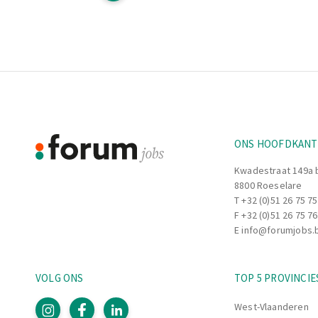
Footer
Informatie
ONS HOOFDKAN
Kwadestraat 149a 
8800 Roeselare
T
+32 (0)51 26 75 75
F +32 (0)51 26 75 76
E
info@forumjobs.
VOLG ONS
TOP 5 PROVINCIE
West-Vlaanderen