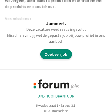
Wevelgem, actif dans la production et le traitement
de produits en caoutchouc.
Vos missions :
Jammer!.
Deze vacature werd reeds ingevuld..
Livraison de produits.
Misschien vind jij wel de gepaste job bij jouw profiel in ons
aanbod..
Chargement et déchargement.
Zoek een job
Changement de containers manuellement.
Suivi et gestion des documents de transport.
Footer
Respect des procédures liées à la sécurité, à la
Informatie
manipulation de matériaux en caoutchouc.
ONS HOOFDKANTOOR
Kwadestraat 149a bus 3.1
8800 Roeselare