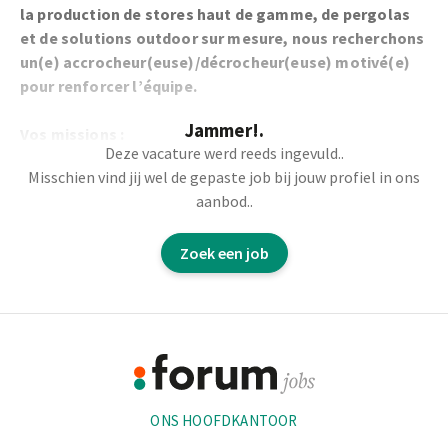
la production de stores haut de gamme, de pergolas
et de solutions outdoor sur mesure, nous recherchons
un(e) accrocheur(euse)/décrocheur(euse) motivé(e)
pour renforcer l’équipe.
Jammer!.
Vos missions :
Deze vacature werd reeds ingevuld..
Misschien vind jij wel de gepaste job bij jouw profiel in ons
Accrocher les pièces métalliques sur le cadre de laque
aanbod..
selon le bon ordre et le bon positionnement.
Retirer les pièces laquées et effectuer un contrôle
Zoek een job
visuel de la qualité.
Préparer les commandes : rassembler et préparer les
articles selon les bons de travail.
Footer
Collaborer avec les collègues pour garantir un flux de
production efficace et fluide.
Informatie
Veiller à la qualité et à la finition des produits.
ONS HOOFDKANTOOR