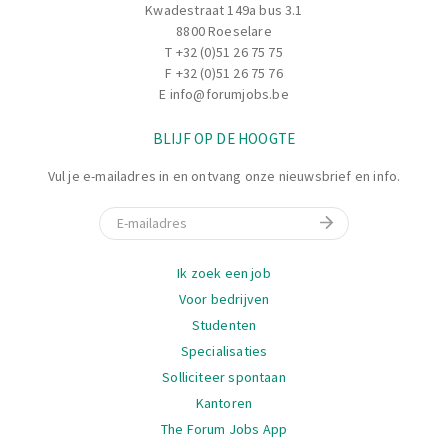
Kwadestraat 149a bus 3.1
8800 Roeselare
T
+32 (0)51 26 75 75
F +32 (0)51 26 75 76
E
info@forumjobs.be
BLIJF OP DE HOOGTE
Vul je e-mailadres in en ontvang onze nieuwsbrief en info.
E-mail
Navigatie
Ik zoek een job
Voor bedrijven
Studenten
Specialisaties
Solliciteer spontaan
Kantoren
The Forum Jobs App