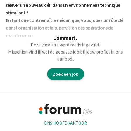
relever un nouveau défi dans un environnement technique
stimulant ?
En tant que contremaître mécanique, vous jouez un rôle clé
dans l’organisation et la supervision des opérations de
maintenance.
Jammer!.
Vous coordonnez les interventions, encadrez les équipes sur
Deze vacature werd reeds ingevuld..
le terrain et veillez au bon fonctionnement des installations
Misschien vind jij wel de gepaste job bij jouw profiel in ons
tout en garantissant la sécurité, la qualité et le respect des
aanbod..
délais.
Zoek een job
Vos missions principales :
Footer
Planifier, organiser et superviser les interventions de
maintenance préventive et curative
Informatie
Encadrer, accompagner et motiver une équipe de
techniciens
Assurer la répartition des tâches en fonction des
ONS HOOFDKANTOOR
priorités et des compétences