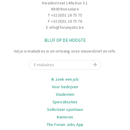
Kwadestraat 149a bus 3.1
Diagnostiquer les pannes mécaniques et proposer des
8800 Roeselare
solutions efficaces
T
+32 (0)51 26 75 75
Participer activement aux interventions techniques
F +32 (0)51 26 75 76
complexes si nécessaire
E
info@forumjobs.be
Veiller au respect des normes de sécurité, des
procédures internes et des délais
BLIJF OP DE HOOGTE
Suivre les indicateurs de performance et proposer des
Vul je e-mailadres in en ontvang onze nieuwsbrief en info.
actions d’amélioration continue
Gérer les besoins en pièces de rechange et assurer le
E-mail
suivi des stocks
Collaborer avec les autres départements (production,
Navigatie
Ik zoek een job
qualité, sécurité) pour optimiser les opérations
Voor bedrijven
Rédiger des rapports d’intervention et assurer un
Studenten
reporting régulier à la hiérarchie
Specialisaties
Participer à l’amélioration des équipements et à
Solliciteer spontaan
l’optimisation des processus de maintenance
Kantoren
The Forum Jobs App