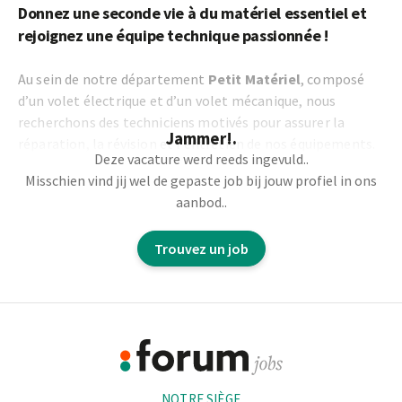
Donnez une seconde vie à du matériel essentiel et
rejoignez une équipe technique passionnée !
Au sein de notre département
Petit Matériel
, composé
d’un volet électrique et d’un volet mécanique, nous
recherchons des techniciens motivés pour assurer la
Jammer!.
réparation, la révision et l’entretien de nos équipements.
Deze vacature werd reeds ingevuld..
Misschien vind jij wel de gepaste job bij jouw profiel in ons
Vos responsabilités :
aanbod..
Remettre en état de fonctionnement le petit matériel
Trouvez un job
de manière autonome
Réaliser l’entretien, la révision et la réparation de
moteurs 2 temps, 4 temps et électriques
Footer
Tester le matériel afin de garantir sa fiabilité
Collaborer avec le responsable d’atelier et assurer un
Informations
suivi précis des interventions
NOTRE SIÈGE