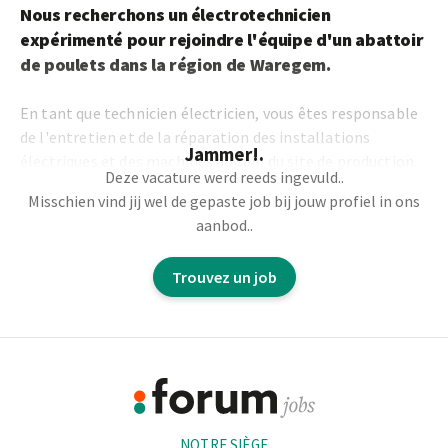
Nous recherchons un électrotechnicien
expérimenté pour rejoindre l'équipe d'un abattoir
de poulets dans la région de Waregem.
En tant que technicien électricien, vous êtes responsable
de l'entretien et de la réparation des installations
Jammer!.
électriques et des machines au sein du site de production.
Deze vacature werd reeds ingevuld..
Misschien vind jij wel de gepaste job bij jouw profiel in ons
Vous travaillerez au sein d'une équipe dynamique de
aanbod..
techniciens et d'opérateurs et ferez des rapports si
nécessaire.
Trouvez un job
Tâches :
Footer
Entretien et réparation des installations électriques et
des machines
Informations
Résoudre les dysfonctionnements et les pannes des
machines de production
NOTRE SIÈGE