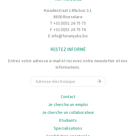
Effectuer la maintenance préventive
Contribuer à l'amélioration des machines et des
Kwadestraat 149a bus 3.1
installations
8800 Roeselare
Tenir à jour la documentation technique et faire un
T
+32 (0)51 26 75 75
F +32 (0)51 26 75 76
rapport au responsable de la maintenance.
E
info@forumjobs.be
RESTEZ INFORMÉ
Entrez votre adresse e-mail et recevez notre newsletter et nos
informations.
E-mail
La
Contact
navigation
Je cherche un emploi
Je cherche un collaborateur
Etudiants
Specialisations
Candidature spontanée