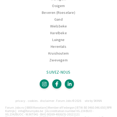
Ooigem
Beveren (Roeselare)
Gand
Wielsbeke
Harelbeke
Luingne
Herentals
Kruishoutem
Zwevegem
SUIVEZ-NOUS
Pages
privacy
cookies
disclaimer
Forum Jobs © 2026
site by SKINN
Légalement
Forum Jobs nv | 8800 Roeselare | Member of Federgon | BTW: BE 0460.046.650 | RPR
Kortrijk |
info@forumjobs.be
| Accreditation number VG.234 BUO -
VG.234/BUOC - W.INT041 - BHG 00269-40(6)(5)-20121121