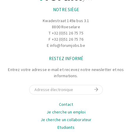
NOTRE SIÈGE
Fabrication et emballage de produits alimentaires
Trier les légumes
Kwadestraat 149a bus 3.1
Manutention, pesé et mesure des ingrédients
8800 Roeselare
Suivre procédures de sécurité alimentaire et de qualité
T
+32 (0)51 26 75 75
Respecter les délais de production
F +32 (0)51 26 75 76
E
info@forumjobs.be
RESTEZ INFORMÉ
Entrez votre adresse e-mail et recevez notre newsletter et nos
informations.
E-mail
La
Contact
navigation
Je cherche un emploi
Je cherche un collaborateur
Etudiants