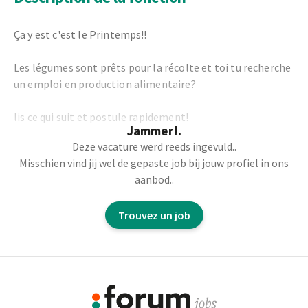
Ça y est c'est le Printemps!!
Les légumes sont prêts pour la récolte et toi tu recherche
un emploi en production alimentaire?
lis ce qui suit et postule rapidement!
Jammer!.
Deze vacature werd reeds ingevuld..
Nous recherchons des Ouvriers de production
Misschien vind jij wel de gepaste job bij jouw profiel in ons
polyvalent H/F pour un client basé dans la région de
aanbod..
Ardooie en Belgique dans le secteur des légumes
surgelés.
Trouvez un job
C'est un travaille dans un environnement de production
rapide et dynamique pour soutenir la fabrication de
Footer
produits alimentaires de haute qualité.
Informations
Les tâches: