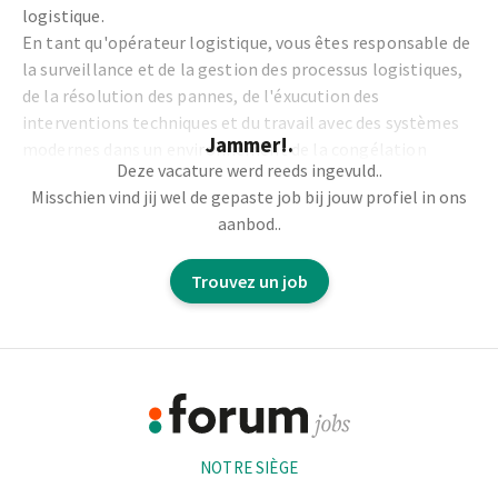
logistique.
En tant qu'opérateur logistique, vous êtes responsable de
la surveillance et de la gestion des processus logistiques,
de la résolution des pannes, de l'éxucution des
interventions techniques et du travail avec des systèmes
Jammer!.
modernes dans un environnement de la congélation
Deze vacature werd reeds ingevuld..
automatisée.
Misschien vind jij wel de gepaste job bij jouw profiel in ons
aanbod..
Vos tâches quotidiennes:
Trouvez un job
La surveillance et la gestion des processus au sein du
département logistique,
La détection et la résolution des irrégularités et des
Footer
pannes dans les flux logistiques,
L'exécution de petites interventions techniques pour
Informations
assurer un flux de marchandises fluides.
NOTRE SIÈGE