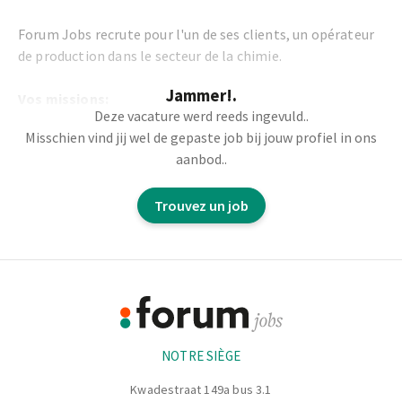
Forum Jobs recrute pour l'un de ses clients, un opérateur
de production dans le secteur de la chimie.
Jammer!.
Vos missions:
Deze vacature werd reeds ingevuld..
Misschien vind jij wel de gepaste job bij jouw profiel in ons
Au sein de l’équipe de production et sous la
aanbod..
responsabilité du chef d’équipe, vos principales
missions seront :
Trouvez un job
Assurer la conduite de machines de production selon les
procédures en vigueur
Approvisionner les lignes en matières premières
Footer
Effectuer les contrôles qualité visuels ou dimensionnels
des produits finis
Informations
Réaliser les opérations de réglage ou de changement de
format simples
NOTRE SIÈGE
Garantir la traçabilité des opérations via les
enregistrements de production
Kwadestraat 149a bus 3.1
Respecter les consignes de sécurité, d’hygiène et de