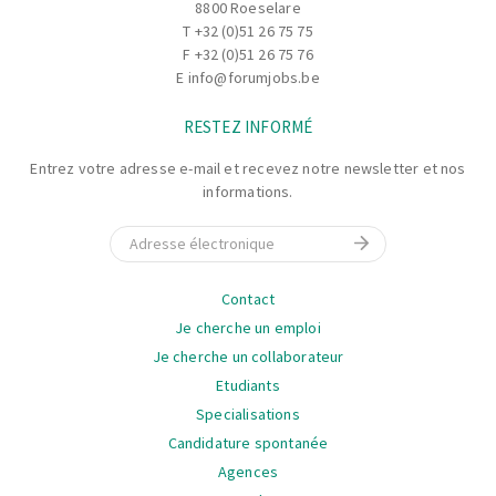
8800 Roeselare
qualité
T
+32 (0)51 26 75 75
Participer au nettoyage, à l’entretien de votre poste de
F +32 (0)51 26 75 76
travail et aux opérations de maintenance de premier
E
info@forumjobs.be
niveau
RESTEZ INFORMÉ
Il s'agit d!une mission de mi-juin à mi-septembre
Entrez votre adresse e-mail et recevez notre newsletter et nos
informations.
E-mail
La
Contact
navigation
Je cherche un emploi
Je cherche un collaborateur
Etudiants
Specialisations
Candidature spontanée
Agences