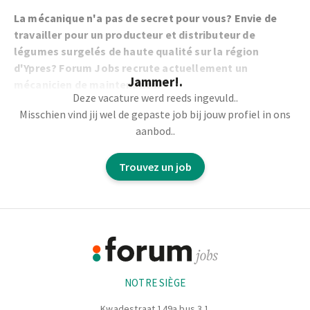
La mécanique n'a pas de secret pour vous? Envie de
travailler pour un producteur et distributeur de
légumes surgelés de haute qualité sur la région
d'Ypres? Forum Jobs recrute actuellement un
Jammer!.
mécanicien de maintenance.
Deze vacature werd reeds ingevuld..
Misschien vind jij wel de gepaste job bij jouw profiel in ons
Vous travaillez dans un environnement de production avec
aanbod..
des machines comme: machines à couper, tapis
transporteur, vibreurs, tambours laveur, ....
Trouvez un job
Vous êtes responsable de l’entretien préventif et des
réparations principalement au niveau mécanique. Vous
Footer
détectez et remédiez des défauts principalement
mécaniques de machines de production. De petites
Informations
interventions électriques seront parfois nécessaires.
NOTRE SIÈGE
Il s'agit d'un poste en équipe de journée (8h15-17h) ou 2
équipes
(5-13h ou 13-21h)
Kwadestraat 149a bus 3.1