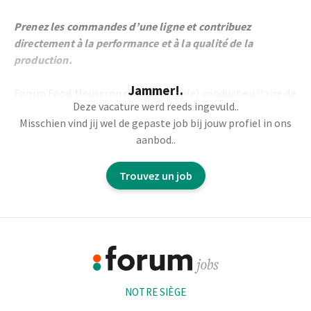
Prenez les commandes d’une ligne et contribuez
directement à la performance et à la qualité de la
production.
Jammer!.
Forum Food Mouscron recherche un(e) conducteur/trice de
Deze vacature werd reeds ingevuld..
ligne pour une société spécialisée dans les viennoiseries
Misschien vind jij wel de gepaste job bij jouw profiel in ons
surgelées, située à Mouscron.
aanbod..
En tant que
conducteur de ligne
, vous jouez un rôle clé
Trouvez un job
dans le bon déroulement de la production:
Vous prenez la
responsabilité du bon
Footer
fonctionnement de votre ligne de production
et
développez progressivement une maîtrise de
Informations
l’ensemble des lignes.
Vous
coordonnez et accompagnez une équipe de 4 à
NOTRE SIÈGE
6 collaborateurs
, en assurant un suivi régulier avec le
team leader.