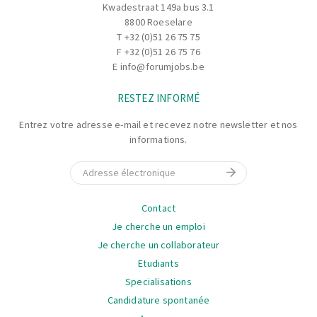
Kwadestraat 149a bus 3.1
Vous
motivez votre équipe
afin d’atteindre les
8800 Roeselare
objectifs de production dans le respect des normes de
T
+32 (0)51 26 75 75
sécurité, qualité et hygiène
.
F +32 (0)51 26 75 76
Vous réalisez les
réglages nécessaires des
E
info@forumjobs.be
paramètres de production
afin de garantir un produit
RESTEZ INFORMÉ
final de qualité.
Vous assurez le
démarrage de la ligne
, son
nettoyage
Entrez votre adresse e-mail et recevez notre newsletter et nos
ainsi que les opérations de
fin de production
.
informations.
En cas de panne, vous
analysez rapidement la
E-mail
situation et intervenez efficacement
pour limiter les
arrêts de production.
La
Contact
navigation
Je cherche un emploi
Je cherche un collaborateur
Etudiants
Specialisations
Candidature spontanée