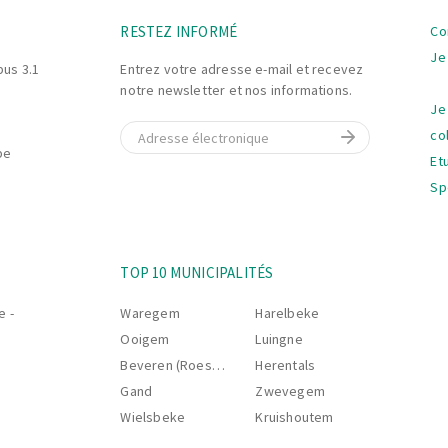
La
RESTEZ INFORMÉ
Co
na
Je
bus 3.1
Entrez votre adresse e-mail et recevez
notre newsletter et nos informations.
Je
E-mail
co
be
Et
Sp
La
S
TOP 10 MUNICIPALITÉS
na
e -
Waregem
Harelbeke
Ooigem
Luingne
Beveren (Roeselare)
Herentals
Gand
Zwevegem
Wielsbeke
Kruishoutem