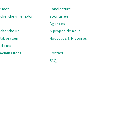
ntact
Candidature
vigation
 cherche un emploi
spontanée
Agences
 cherche un
A propos de nous
llaborateur
Nouvelles & Histoires
udiants
ecialisations
Contact
FAQ
vigation