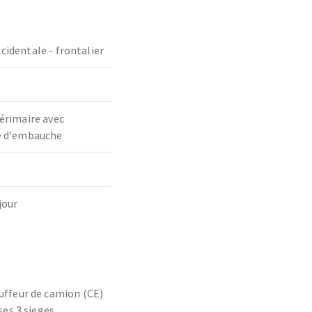
cidentale - frontalier
térimaire avec
té d'embauche
jour
uffeur de camion (CE)
ses 3 sieges.